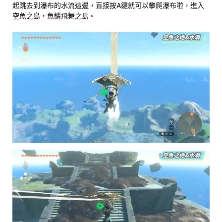
起跳去到瀑布的水流這邊，直接按A鍵就可以攀爬瀑布啦，進入
空魚之島，魚鱗飛舞之島。