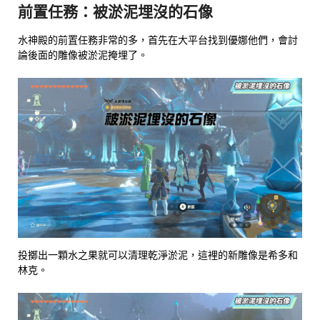
前置任務：被淤泥埋沒的石像
水神殿的前置任務非常的多，首先在大平台找到優娜他們，會討
論後面的雕像被淤泥掩埋了。
投擲出一顆水之果就可以清理乾淨淤泥，這裡的新雕像是希多和
林克。