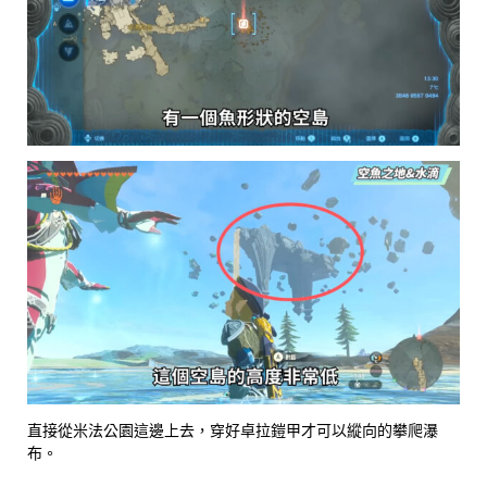
直接從米法公園這邊上去，穿好卓拉鎧甲才可以縱向的攀爬瀑
布。