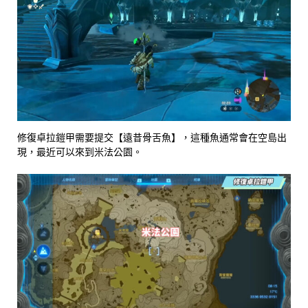
修復卓拉鎧甲需要提交【遠昔骨舌魚】，這種魚通常會在空島出
現，最近可以來到米法公園。