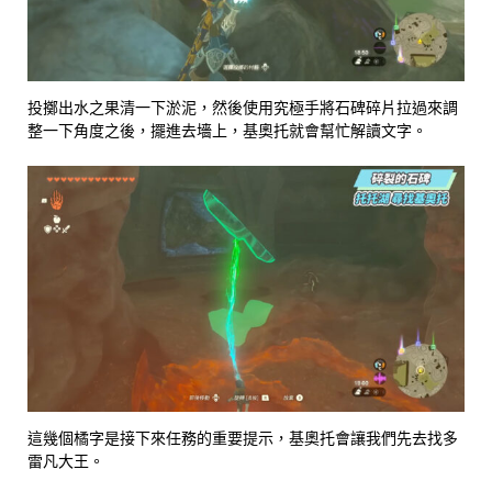
投擲出水之果清一下淤泥，然後使用究極手將石碑碎片拉過來調
整一下角度之後，擺進去墻上，基奧托就會幫忙解讀文字。
這幾個橘字是接下來任務的重要提示，基奧托會讓我們先去找多
雷凡大王。