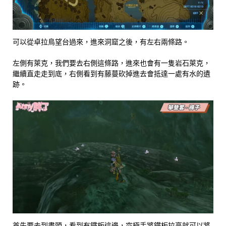
可以從卓拉鳥望台過來，進來洞窟之後，有左右兩條路。
左側有萊克，我們要去右側這條路，進來也會有一隻岩石萊克，
繼續直走走到底，右側看到有藤蔓砍掉進去會抵達一處有水的遺
跡。
首先要去到盡頭，看到有鐵板這邊，究極手將鐵板拉高就可以將