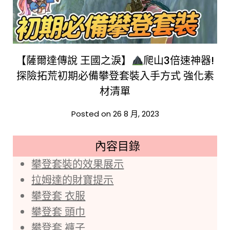
【薩爾達傳說 王國之淚】
爬山3倍速神器!
探險拓荒初期必備攀登套裝入手方式 強化素
材清單
Posted on 26 8 月, 2023
內容目錄
攀登套裝的效果展示
拉姆達的財寶提示
攀登套 衣服
攀登套 頭巾
攀登套 褲子