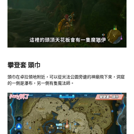
攀登套 頭巾
頭巾在卓拉領地附近，可以從米法公園旁邊的神廟飛下來，洞窟
的一側是瀑布，另一側有隻魔法師。