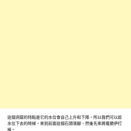
這個洞窟的特點是它的水位會自己上升和下降，所以我們可以趁
水位下去的時候，來到前面這個石頭落腳，然後先來將魔猶伊打
掉。