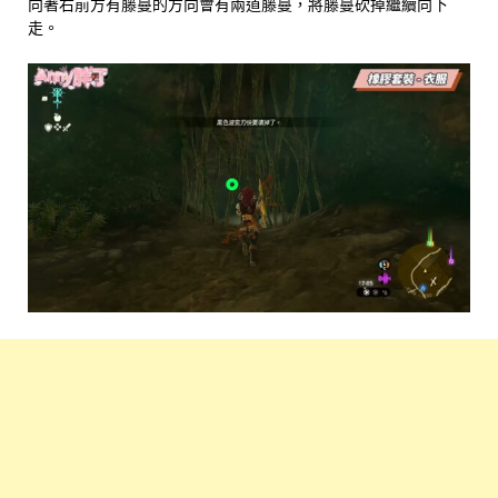
向著右前方有藤蔓的方向會有兩道藤蔓，將藤蔓砍掉繼續向下
走。